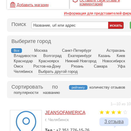
Оставьте свой отзыв и
комментарий
Добавить магазин
Информация для представителей фир
Поиск
Выберите город
Москва
Санкт-Петербург
Астрахань
Все
Владивосток
Волгоград
Екатеринбург
Казань
Киев
Краснодар
Красноярск
Нижний Новгород
Новосибирск
Омск
Ростов-на-Дону
Рязань
Самара
Уфа
Челябинск
Выбрать другой город
Сортировать по
количеству отзывов
рейтингу
популярности
названию
1—10 из 10
JEANSOFAMERICA
г. Челябинск
3 отзыва
Тел.:
+7 351 776-15-76